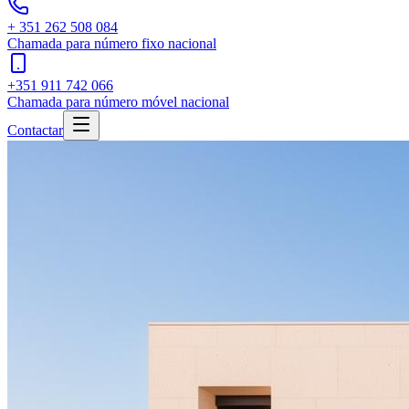
+ 351 262 508 084
Chamada para número fixo nacional
+351 911 742 066
Chamada para número móvel nacional
Contactar