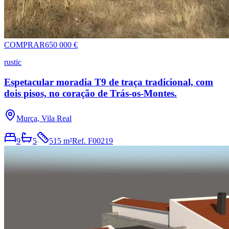
COMPRAR
650 000 €
rustic
Espetacular moradia T9 de traça tradicional, com
dois pisos, no coração de Trás-os-Montes.
Murça, Vila Real
9
5
515 m²
Ref.
F00219