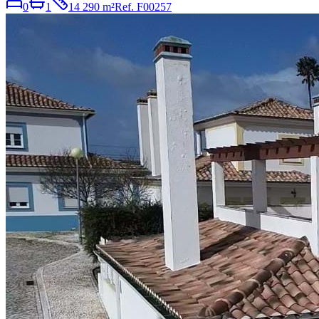
0
1
14 290 m²
Ref.
F00257