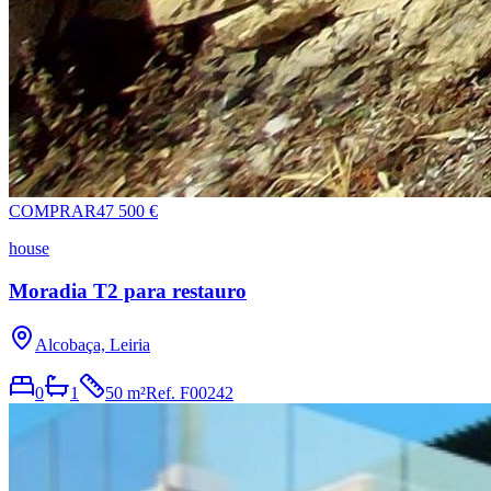
COMPRAR
47 500 €
house
Moradia T2 para restauro
Alcobaça, Leiria
0
1
50 m²
Ref.
F00242