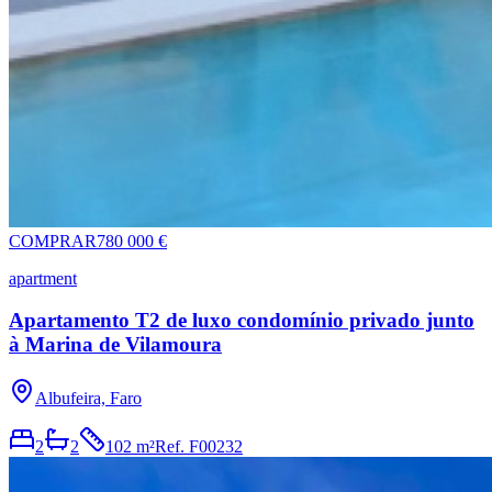
COMPRAR
780 000 €
apartment
Apartamento T2 de luxo condomínio privado junto
à Marina de Vilamoura
Albufeira, Faro
2
2
102 m²
Ref.
F00232