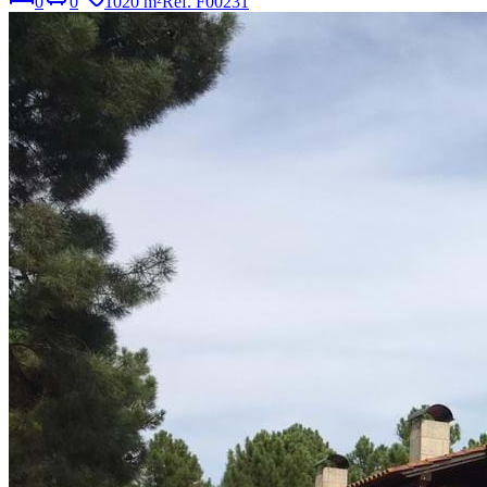
0
0
1020 m²
Ref.
F00231