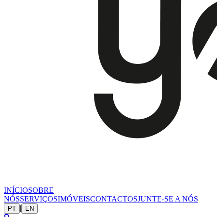
INÍCIO
SOBRE
NÓS
SERVIÇOS
IMÓVEIS
CONTACTOS
JUNTE-SE A NÓS
|
PT
EN