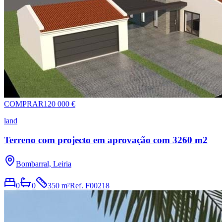
COMPRAR
120 000 €
land
Terreno com projecto em aprovação com 3260 m2
Bombarral, Leiria
0
0
350 m²
Ref.
F00218