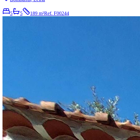
5
5
189 m²
Ref.
F00244