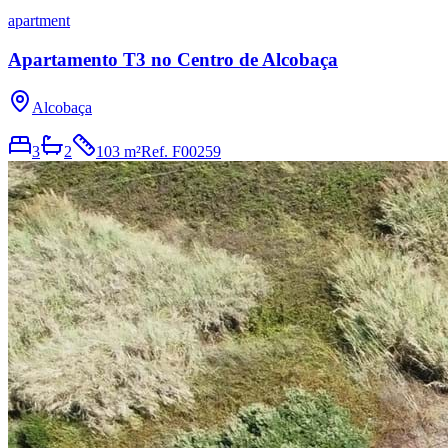
apartment
Apartamento T3 no Centro de Alcobaça
Alcobaça
3
2
103 m²
Ref.
F00259