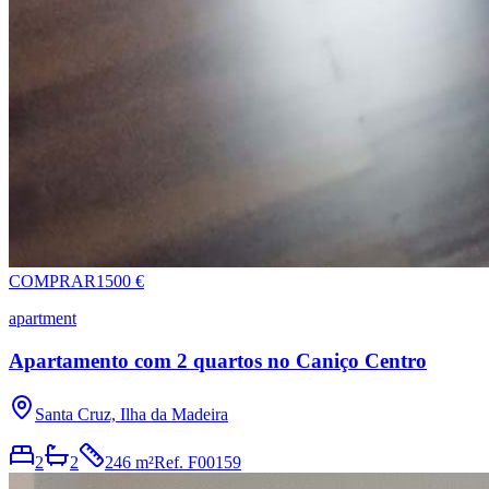
COMPRAR
1500 €
apartment
Apartamento com 2 quartos no Caniço Centro
Santa Cruz, Ilha da Madeira
2
2
246 m²
Ref.
F00159