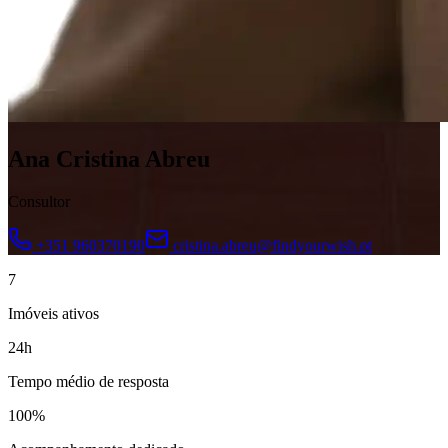
Ana Cristina Abreu
Consultor
+351 960370190
cristina.abreu@findyourwish.pt
7
Imóveis ativos
24h
Tempo médio de resposta
100%