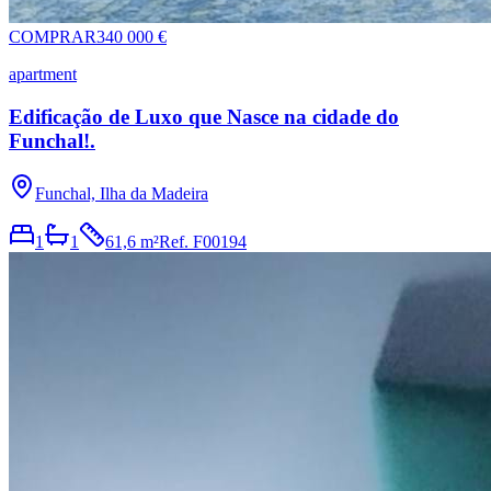
COMPRAR
340 000 €
apartment
Edificação de Luxo que Nasce na cidade do
Funchal!.
Funchal, Ilha da Madeira
1
1
61,6 m²
Ref.
F00194