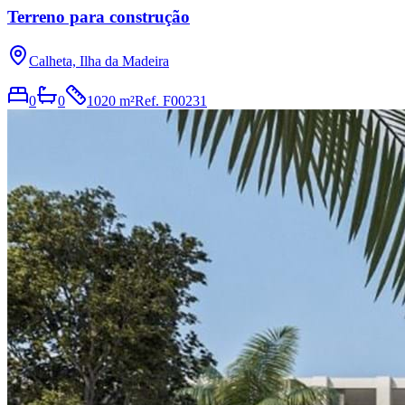
Terreno para construção
Calheta, Ilha da Madeira
0
0
1020 m²
Ref.
F00231