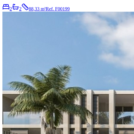
2
2
88,33 m²
Ref.
F00199