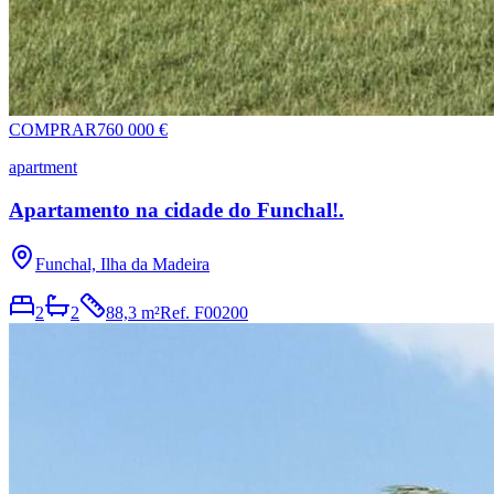
COMPRAR
760 000 €
apartment
Apartamento na cidade do Funchal!.
Funchal, Ilha da Madeira
2
2
88,3 m²
Ref.
F00200