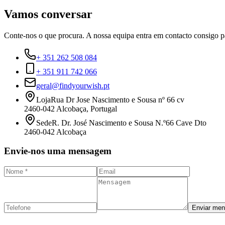
Vamos conversar
Conte-nos o que procura. A nossa equipa entra em contacto consigo p
+ 351 262 508 084
+ 351 911 742 066
geral@findyourwish.pt
Loja
Rua Dr Jose Nascimento e Sousa nº 66 cv
2460-042 Alcobaça, Portugal
Sede
R. Dr. José Nascimento e Sousa N.º66 Cave Dto
2460-042 Alcobaça
Envie-nos uma mensagem
Enviar me