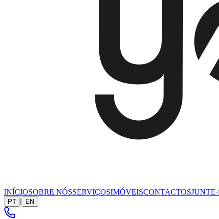
INÍCIO
SOBRE NÓS
SERVIÇOS
IMÓVEIS
CONTACTOS
JUNTE-
|
PT
EN