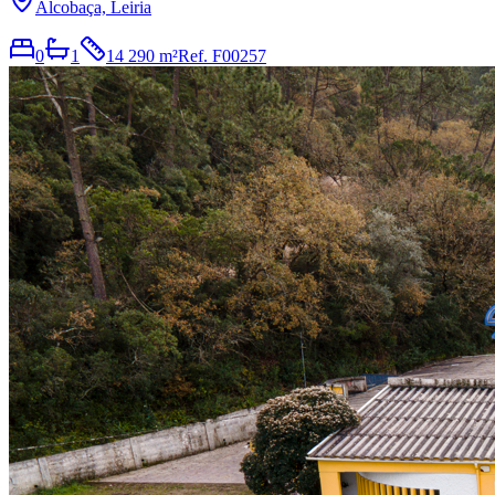
Alcobaça, Leiria
0
1
14 290 m²
Ref.
F00257