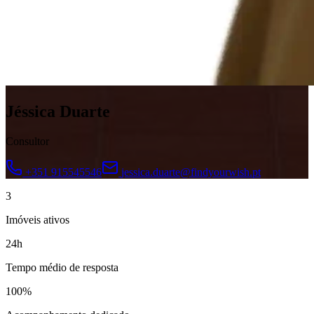
Jéssica Duarte
Consultor
+351 915545546
jessica.duarte@findyourwish.pt
3
Imóveis ativos
24h
Tempo médio de resposta
100%