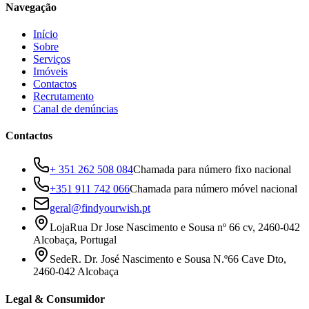
Navegação
Início
Sobre
Serviços
Imóveis
Contactos
Recrutamento
Canal de denúncias
Contactos
+ 351 262 508 084
Chamada para número fixo nacional
+351 911 742 066
Chamada para número móvel nacional
geral@findyourwish.pt
Loja
Rua Dr Jose Nascimento e Sousa nº 66 cv, 2460-042
Alcobaça, Portugal
Sede
R. Dr. José Nascimento e Sousa N.º66 Cave Dto,
2460-042 Alcobaça
Legal & Consumidor