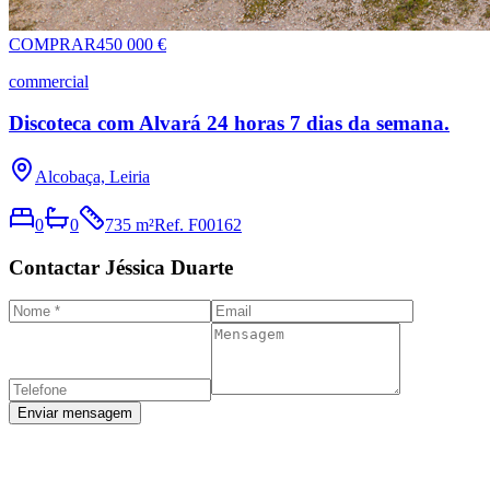
COMPRAR
450 000 €
commercial
Discoteca com Alvará 24 horas 7 dias da semana.
Alcobaça, Leiria
0
0
735 m²
Ref.
F00162
Contactar Jéssica Duarte
Enviar mensagem