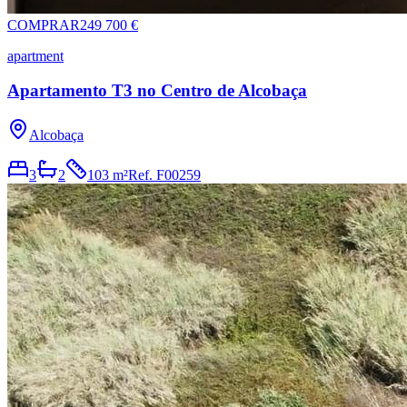
COMPRAR
249 700 €
apartment
Apartamento T3 no Centro de Alcobaça
Alcobaça
3
2
103 m²
Ref.
F00259