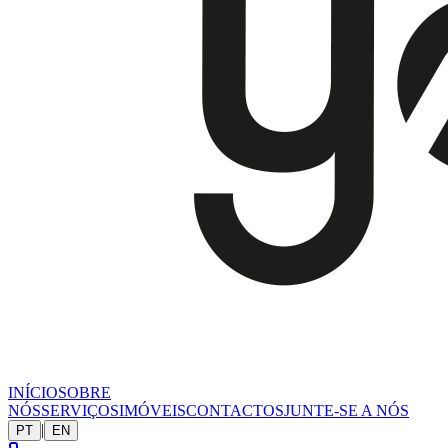
INÍCIO
SOBRE
NÓS
SERVIÇOS
IMÓVEIS
CONTACTOS
JUNTE-SE A NÓS
|
PT
EN