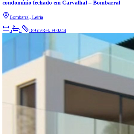
condomínio fechado em Carvalhal – Bombarral
Bombarral, Leiria
5
5
189 m²
Ref.
F00244