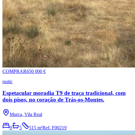
COMPRAR
650 000 €
rustic
Espetacular moradia T9 de traça tradicional, com
dois pisos, no coração de Trás-os-Montes.
Murça, Vila Real
9
5
515 m²
Ref.
F00219