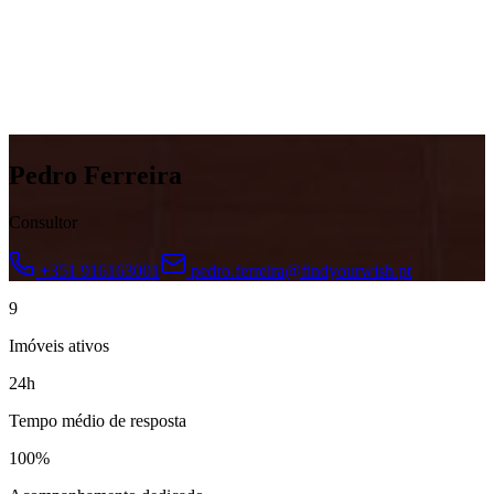
Pedro Ferreira
Consultor
+351 916163001
pedro.ferreira@findyourwish.pt
9
Imóveis ativos
24h
Tempo médio de resposta
100%