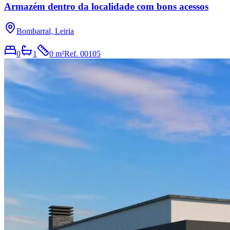
Armazém dentro da localidade com bons acessos
Bombarral, Leiria
0
1
0 m²
Ref.
00105