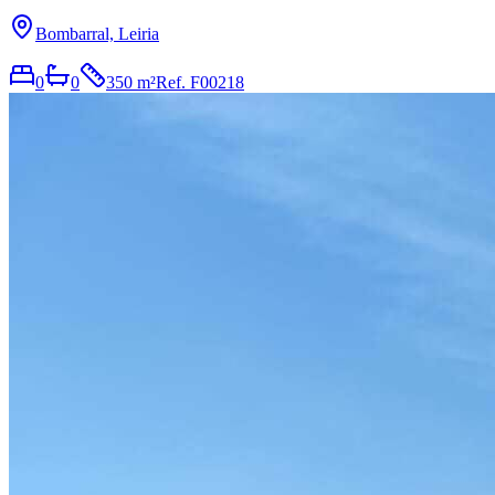
Bombarral, Leiria
0
0
350 m²
Ref.
F00218