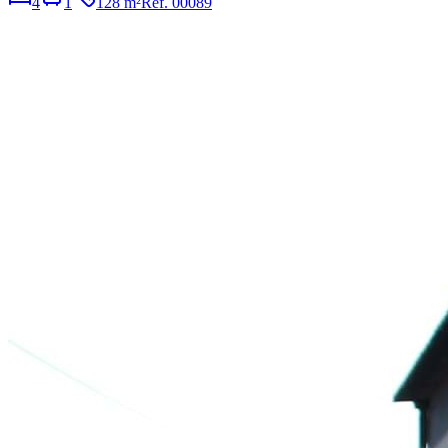
4
1
128 m²
Ref.
00089