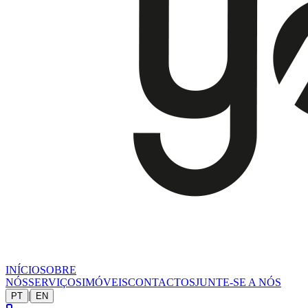
INÍCIO
SOBRE
NÓS
SERVIÇOS
IMÓVEIS
CONTACTOS
JUNTE-SE A NÓS
|
PT
EN