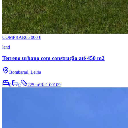
COMPRAR
65 000 €
land
Terreno urbano com construção até 450 m2
Bombarral, Leiria
0
0
225 m²
Ref.
00109