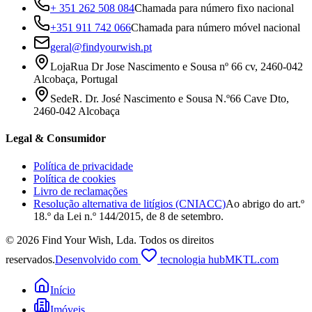
+ 351 262 508 084
Chamada para número fixo nacional
+351 911 742 066
Chamada para número móvel nacional
geral@findyourwish.pt
Loja
Rua Dr Jose Nascimento e Sousa nº 66 cv, 2460-042
Alcobaça, Portugal
Sede
R. Dr. José Nascimento e Sousa N.º66 Cave Dto,
2460-042 Alcobaça
Legal & Consumidor
Política de privacidade
Política de cookies
Livro de reclamações
Resolução alternativa de litígios (CNIACC)
Ao abrigo do art.º
18.º da Lei n.º 144/2015, de 8 de setembro.
©
2026
Find Your Wish, Lda
.
Todos os direitos
reservados.
Desenvolvido com
tecnologia hubMKTL.com
Início
Imóveis