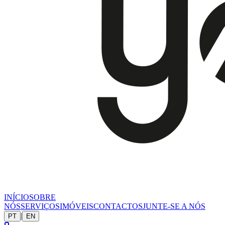
INÍCIO
SOBRE
NÓS
SERVIÇOS
IMÓVEIS
CONTACTOS
JUNTE-SE A NÓS
|
PT
EN