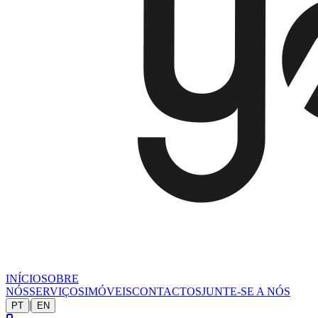
INÍCIO
SOBRE
NÓS
SERVIÇOS
IMÓVEIS
CONTACTOS
JUNTE-SE A NÓS
|
PT
EN