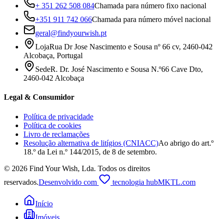
+ 351 262 508 084
Chamada para número fixo nacional
+351 911 742 066
Chamada para número móvel nacional
geral@findyourwish.pt
Loja
Rua Dr Jose Nascimento e Sousa nº 66 cv, 2460-042
Alcobaça, Portugal
Sede
R. Dr. José Nascimento e Sousa N.º66 Cave Dto,
2460-042 Alcobaça
Legal & Consumidor
Política de privacidade
Política de cookies
Livro de reclamações
Resolução alternativa de litígios (CNIACC)
Ao abrigo do art.º
18.º da Lei n.º 144/2015, de 8 de setembro.
©
2026
Find Your Wish, Lda
.
Todos os direitos
reservados.
Desenvolvido com
tecnologia hubMKTL.com
Início
Imóveis