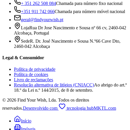
+ 351 262 508 084
Chamada para número fixo nacional
+351 911 742 066
Chamada para número móvel nacional
geral@findyourwish.pt
Loja
Rua Dr Jose Nascimento e Sousa nº 66 cv, 2460-042
Alcobaça, Portugal
Sede
R. Dr. José Nascimento e Sousa N.º66 Cave Dto,
2460-042 Alcobaça
Legal & Consumidor
Política de privacidade
Política de cookies
Livro de reclamações
Resolução alternativa de litígios (CNIACC)
Ao abrigo do art.º
18.º da Lei n.º 144/2015, de 8 de setembro.
©
2026
Find Your Wish, Lda
.
Todos os direitos
reservados.
Desenvolvido com
tecnologia hubMKTL.com
Início
Imóveis