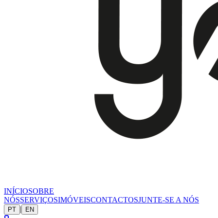
INÍCIO
SOBRE
NÓS
SERVIÇOS
IMÓVEIS
CONTACTOS
JUNTE-SE A NÓS
|
PT
EN