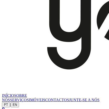
INÍCIO
SOBRE
NÓS
SERVIÇOS
IMÓVEIS
CONTACTOS
JUNTE-SE A NÓS
|
PT
EN