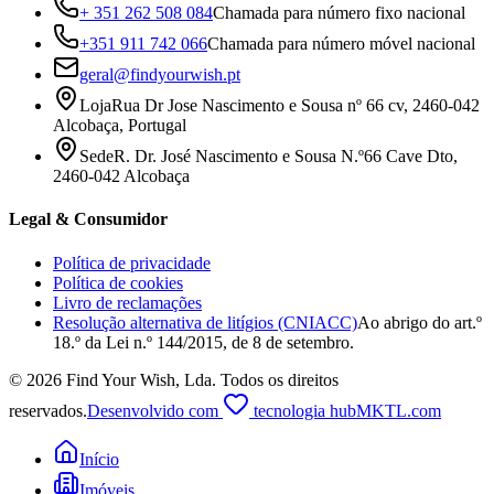
+ 351 262 508 084
Chamada para número fixo nacional
+351 911 742 066
Chamada para número móvel nacional
geral@findyourwish.pt
Loja
Rua Dr Jose Nascimento e Sousa nº 66 cv, 2460-042
Alcobaça, Portugal
Sede
R. Dr. José Nascimento e Sousa N.º66 Cave Dto,
2460-042 Alcobaça
Legal & Consumidor
Política de privacidade
Política de cookies
Livro de reclamações
Resolução alternativa de litígios (CNIACC)
Ao abrigo do art.º
18.º da Lei n.º 144/2015, de 8 de setembro.
©
2026
Find Your Wish, Lda
.
Todos os direitos
reservados.
Desenvolvido com
tecnologia hubMKTL.com
Início
Imóveis