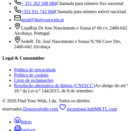
+ 351 262 508 084
Chamada para número fixo nacional
+351 911 742 066
Chamada para número móvel nacional
geral@findyourwish.pt
Loja
Rua Dr Jose Nascimento e Sousa nº 66 cv, 2460-042
Alcobaça, Portugal
Sede
R. Dr. José Nascimento e Sousa N.º66 Cave Dto,
2460-042 Alcobaça
Legal & Consumidor
Política de privacidade
Política de cookies
Livro de reclamações
Resolução alternativa de litígios (CNIACC)
Ao abrigo do art.º
18.º da Lei n.º 144/2015, de 8 de setembro.
©
2026
Find Your Wish, Lda
.
Todos os direitos
reservados.
Desenvolvido com
tecnologia hubMKTL.com
Início
Imóveis