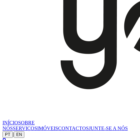
INÍCIO
SOBRE
NÓS
SERVIÇOS
IMÓVEIS
CONTACTOS
JUNTE-SE A NÓS
|
PT
EN