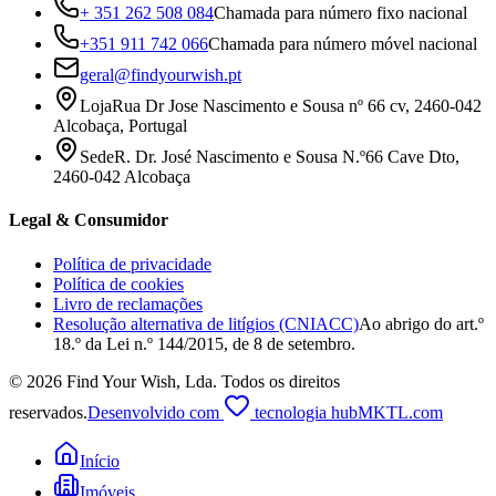
+ 351 262 508 084
Chamada para número fixo nacional
+351 911 742 066
Chamada para número móvel nacional
geral@findyourwish.pt
Loja
Rua Dr Jose Nascimento e Sousa nº 66 cv, 2460-042
Alcobaça, Portugal
Sede
R. Dr. José Nascimento e Sousa N.º66 Cave Dto,
2460-042 Alcobaça
Legal & Consumidor
Política de privacidade
Política de cookies
Livro de reclamações
Resolução alternativa de litígios (CNIACC)
Ao abrigo do art.º
18.º da Lei n.º 144/2015, de 8 de setembro.
©
2026
Find Your Wish, Lda
.
Todos os direitos
reservados.
Desenvolvido com
tecnologia hubMKTL.com
Início
Imóveis