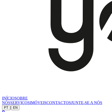
INÍCIO
SOBRE
NÓS
SERVIÇOS
IMÓVEIS
CONTACTOS
JUNTE-SE A NÓS
|
PT
EN