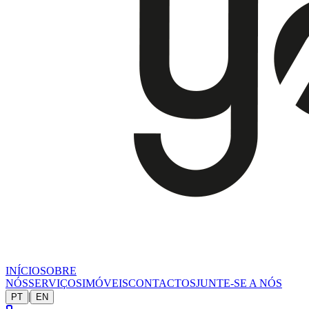
INÍCIO
SOBRE
NÓS
SERVIÇOS
IMÓVEIS
CONTACTOS
JUNTE-SE A NÓS
|
PT
EN