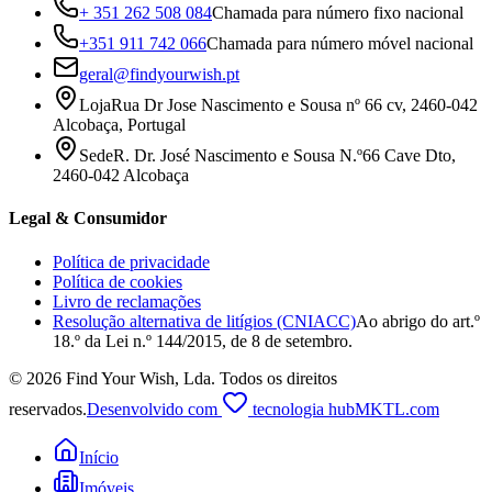
+ 351 262 508 084
Chamada para número fixo nacional
+351 911 742 066
Chamada para número móvel nacional
geral@findyourwish.pt
Loja
Rua Dr Jose Nascimento e Sousa nº 66 cv, 2460-042
Alcobaça, Portugal
Sede
R. Dr. José Nascimento e Sousa N.º66 Cave Dto,
2460-042 Alcobaça
Legal & Consumidor
Política de privacidade
Política de cookies
Livro de reclamações
Resolução alternativa de litígios (CNIACC)
Ao abrigo do art.º
18.º da Lei n.º 144/2015, de 8 de setembro.
©
2026
Find Your Wish, Lda
.
Todos os direitos
reservados.
Desenvolvido com
tecnologia hubMKTL.com
Início
Imóveis