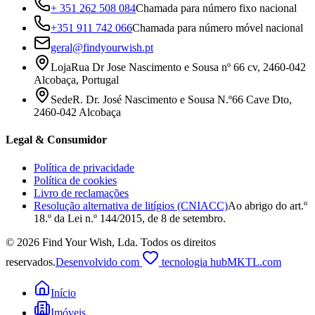
+ 351 262 508 084
Chamada para número fixo nacional
+351 911 742 066
Chamada para número móvel nacional
geral@findyourwish.pt
Loja
Rua Dr Jose Nascimento e Sousa nº 66 cv, 2460-042
Alcobaça, Portugal
Sede
R. Dr. José Nascimento e Sousa N.º66 Cave Dto,
2460-042 Alcobaça
Legal & Consumidor
Política de privacidade
Política de cookies
Livro de reclamações
Resolução alternativa de litígios (CNIACC)
Ao abrigo do art.º
18.º da Lei n.º 144/2015, de 8 de setembro.
©
2026
Find Your Wish, Lda
.
Todos os direitos
reservados.
Desenvolvido com
tecnologia hubMKTL.com
Início
Imóveis