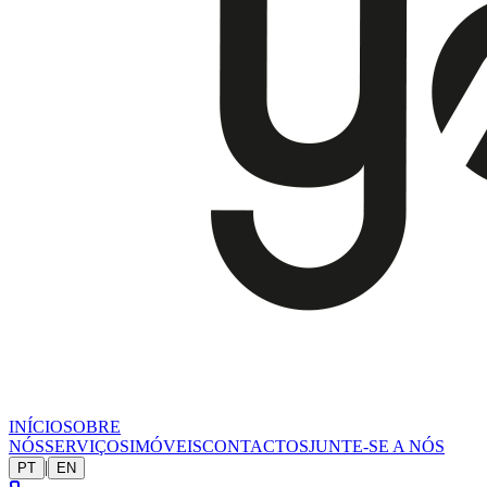
INÍCIO
SOBRE
NÓS
SERVIÇOS
IMÓVEIS
CONTACTOS
JUNTE-SE A NÓS
|
PT
EN